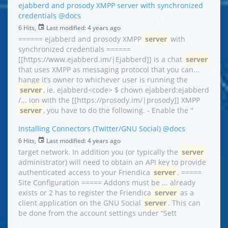
ejabberd and prosody XMPP server with synchronized
credentials
@docs
6 Hits,
Last modified:
4 years ago
====== ejabberd and prosody XMPP
server
with
synchronized credentials ======
[[https://www.ejabberd.im/|Ejabberd]] is a chat
server
that uses XMPP as messaging protocol that you can...
hange it’s owner to whichever user is running the
server
, ie. ejabberd<code> $ chown ejabberd:ejabberd
/... ion with the [[https://prosody.im/|prosody]] XMPP
server
, you have to do the following. - Enable the ''
Installing Connectors (Twitter/GNU Social)
@docs
6 Hits,
Last modified:
4 years ago
target network. In addition you (or typically the
server
administrator) will need to obtain an API key to provide
authenticated access to your Friendica
server
. =====
Site Configuration ===== Addons must be ... already
exists or 2 has to register the Friendica
server
as a
client application on the GNU Social
server
. This can
be done from the account settings under “Sett