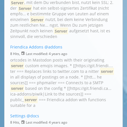
Server
, mit dem Du verbunden bist, nutzt kein SSL; 2.
der
Server
hat ein selbst-signiertes Zertifikat (nicht
empfo... e bestimmte Gruppe von Leuten auf einem
einzelnen
Server
nutzt, bei dem keine Verbindung
zum restlichen Ne... ngst. Wenn Du zum jetzigen
Zeitpunkt noch keinen
Server
aufgesetzt hast, ist es
sinnvoll, die verschieden
Friendica Addons
@addons
8 Hits,
Last modified:
4 years ago
ortcodes in Mastodon posts with their originating
server
custom emojis images. * [[https://git.friendi....
ter === Replaces links to twitter.com to a nitter
server
in all displays of postings on a node. * [[htt... he
sources]] === phpmailer === Connects to a SMTP
server
based on the config * [[https://git.friendi.ca...
ica-addons/piwik|Link to the sources]] ===
public_
server
=== Friendica addon with functions
suitable for a
Settings
@docs
8 Hits,
Last modified:
4 years ago