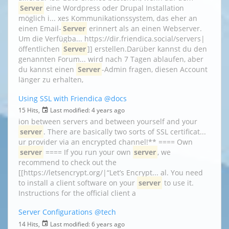
Server
eine Wordpress oder Drupal Installation
möglich i... xes Kommunikationssystem, das eher an
einen Email-
Server
erinnert als an einen Webserver.
Um die Verfügba... https://dir.friendica.social/servers|
öffentlichen
Server
]] erstellen.Darüber kannst du den
genannten Forum... wird nach 7 Tagen ablaufen, aber
du kannst einen
Server
-Admin fragen, diesen Account
länger zu erhalten,
Using SSL with Friendica
@docs
15 Hits,
Last modified:
4 years ago
ion between servers and between yourself and your
server
. There are basically two sorts of SSL certificat...
ur provider via an encrypted channel!** ==== Own
server
==== If you run your own
server
, we
recommend to check out the
[[https://letsencrypt.org/|“Let’s Encrypt... al. You need
to install a client software on your
server
to use it.
Instructions for the official client a
Server Configurations
@tech
14 Hits,
Last modified:
6 years ago