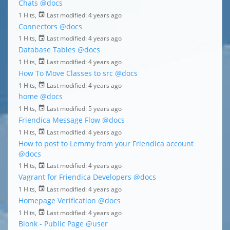
Chats
@docs
1 Hits,
Last modified:
4 years ago
Connectors
@docs
1 Hits,
Last modified:
4 years ago
Database Tables
@docs
1 Hits,
Last modified:
4 years ago
How To Move Classes to src
@docs
1 Hits,
Last modified:
4 years ago
home
@docs
1 Hits,
Last modified:
5 years ago
Friendica Message Flow
@docs
1 Hits,
Last modified:
4 years ago
How to post to Lemmy from your Friendica account
@docs
1 Hits,
Last modified:
4 years ago
Vagrant for Friendica Developers
@docs
1 Hits,
Last modified:
4 years ago
Homepage Verification
@docs
1 Hits,
Last modified:
4 years ago
Bionk - Public Page
@user