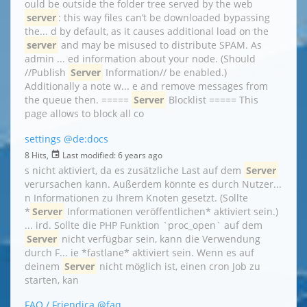
ould be outside the folder tree served by the web
server
: this way files can’t be downloaded bypassing
the... d by default, as it causes additional load on the
server
and may be misused to distribute SPAM. As
admin ... ed information about your node. (Should
//Publish
Server
Information// be enabled.)
Additionally a note w... e and remove messages from
the queue then. =====
Server
Blocklist ===== This
page allows to block all co
settings
@de:docs
8 Hits,
Last modified:
6 years ago
s nicht aktiviert, da es zusätzliche Last auf dem
Server
verursachen kann. Außerdem könnte es durch Nutzer...
n Informationen zu Ihrem Knoten gesetzt. (Sollte
*
Server
Informationen veröffentlichen* aktiviert sein.)
... ird. Sollte die PHP Funktion `proc_open` auf dem
Server
nicht verfügbar sein, kann die Verwendung
durch F... ie *fastlane* aktiviert sein. Wenn es auf
deinem
Server
nicht möglich ist, einen cron Job zu
starten, kan
FAQ / Friendica
@faq