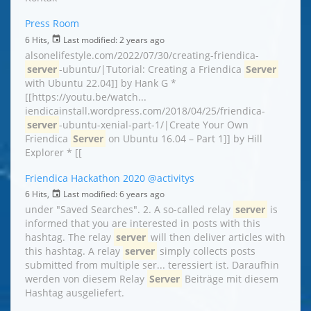
Press Room
6 Hits,
Last modified:
2 years ago
alsonelifestyle.com/2022/07/30/creating-friendica-
server
-ubuntu/|Tutorial: Creating a Friendica
Server
with Ubuntu 22.04]] by Hank G *
[[https://youtu.be/watch...
iendicainstall.wordpress.com/2018/04/25/friendica-
server
-ubuntu-xenial-part-1/|Create Your Own
Friendica
Server
on Ubuntu 16.04 – Part 1]] by Hill
Explorer * [[
Friendica Hackathon 2020
@activitys
6 Hits,
Last modified:
6 years ago
under "Saved Searches". 2. A so-called relay
server
is
informed that you are interested in posts with this
hashtag. The relay
server
will then deliver articles with
this hashtag. A relay
server
simply collects posts
submitted from multiple ser... teressiert ist. Daraufhin
werden von diesem Relay
Server
Beiträge mit diesem
Hashtag ausgeliefert.