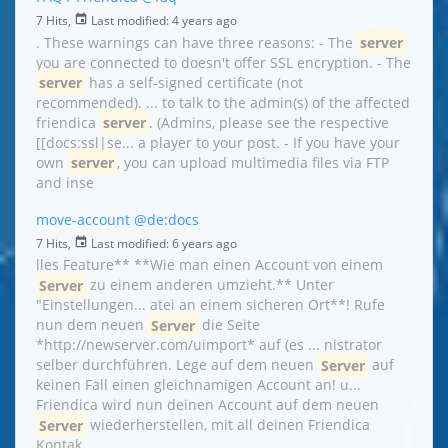
7 Hits,
Last modified:
4 years ago
. These warnings can have three reasons: - The
server
you are connected to doesn't offer SSL encryption. - The
server
has a self-signed certificate (not
recommended). ... to talk to the admin(s) of the affected
friendica
server
. (Admins, please see the respective
[[docs:ssl|se... a player to your post. - If you have your
own
server
, you can upload multimedia files via FTP
and inse
move-account
@de:docs
7 Hits,
Last modified:
6 years ago
lles Feature** **Wie man einen Account von einem
Server
zu einem anderen umzieht.** Unter
"Einstellungen... atei an einem sicheren Ort**! Rufe
nun dem neuen
Server
die Seite
*http://newserver.com/uimport* auf (es ... nistrator
selber durchführen. Lege auf dem neuen
Server
auf
keinen Fall einen gleichnamigen Account an! u...
Friendica wird nun deinen Account auf dem neuen
Server
wiederherstellen, mit all deinen Friendica
Kontak