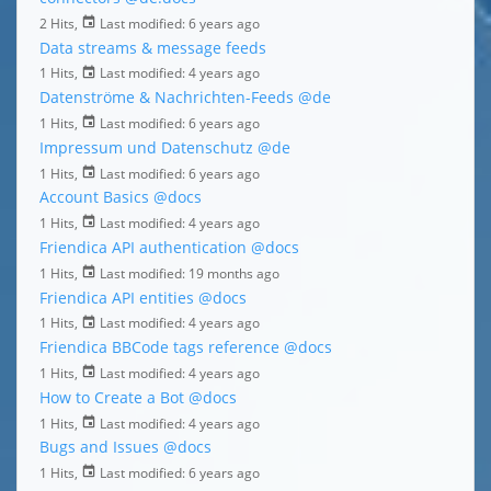
2 Hits,
Last modified:
6 years ago
Data streams & message feeds
1 Hits,
Last modified:
4 years ago
Datenströme & Nachrichten-Feeds
@de
1 Hits,
Last modified:
6 years ago
Impressum und Datenschutz
@de
1 Hits,
Last modified:
6 years ago
Account Basics
@docs
1 Hits,
Last modified:
4 years ago
Friendica API authentication
@docs
1 Hits,
Last modified:
19 months ago
Friendica API entities
@docs
1 Hits,
Last modified:
4 years ago
Friendica BBCode tags reference
@docs
1 Hits,
Last modified:
4 years ago
How to Create a Bot
@docs
1 Hits,
Last modified:
4 years ago
Bugs and Issues
@docs
1 Hits,
Last modified:
6 years ago