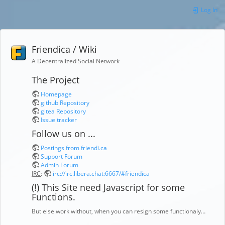
Log In
Friendica / Wiki
A Decentralized Social Network
The Project
Homepage
github Repository
gitea Repository
Issue tracker
Follow us on ...
Postings from friendi.ca
Support Forum
Admin Forum
IRC
:
irc://irc.libera.chat:6667/#friendica
(!) This Site need Javascript for some
Functions.
But else work without, when you can resign some functionaly…