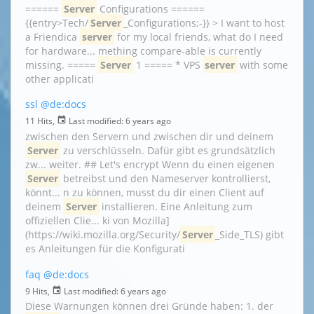
======
Server
Configurations ======
{{entry>Tech/
Server
_Configurations;-}} > I want to host
a Friendica
server
for my local friends, what do I need
for hardware... mething compare-able is currently
missing. =====
Server
1 ===== * VPS
server
with some
other applicati
ssl
@de:docs
11 Hits,
Last modified:
6 years ago
zwischen den Servern und zwischen dir und deinem
Server
zu verschlüsseln. Dafür gibt es grundsätzlich
zw... weiter. ## Let's encrypt Wenn du einen eigenen
Server
betreibst und den Nameserver kontrollierst,
könnt... n zu können, musst du dir einen Client auf
deinem
Server
installieren. Eine Anleitung zum
offiziellen Clie... ki von Mozilla]
(https://wiki.mozilla.org/Security/
Server
_Side_TLS) gibt
es Anleitungen für die Konfigurati
faq
@de:docs
9 Hits,
Last modified:
6 years ago
Diese Warnungen können drei Gründe haben: 1. der