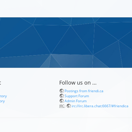
t
Follow us on ...
Postings from friendi.ca
itory
Support Forum
ory
Admin Forum
IRC
:
irc://irc.libera.chat:6667/#friendica