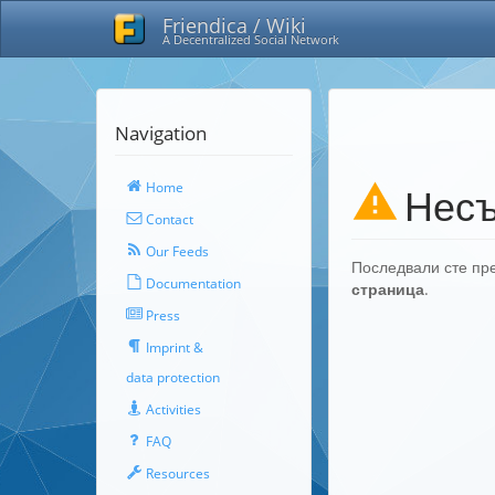
Friendica / Wiki
A Decentralized Social Network
Navigation
Home
Несъ
Contact
Our Feeds
Последвали сте пре
Documentation
страница
.
Press
Imprint &
data protection
Activities
FAQ
Resources