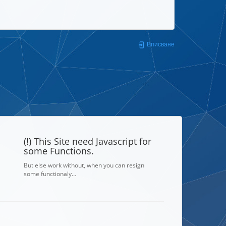
Вписване
(!) This Site need Javascript for
some Functions.
But else work without, when you can resign
some functionaly…