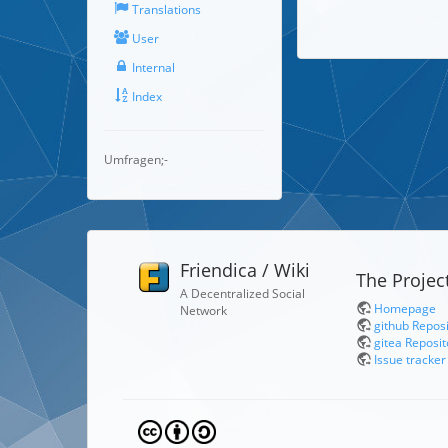
Translations
User
Internal
Index
Umfragen;-
Friendica / Wiki
The Projec
A Decentralized Social
Homepage
Network
github Repos
gitea Reposit
Issue tracker