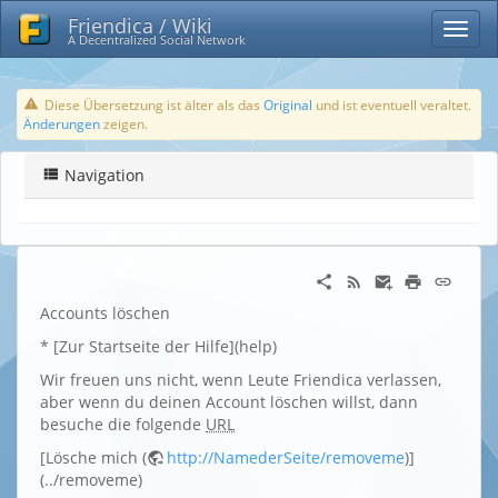
Friendica / Wiki
A Decentralized Social Network
Diese Übersetzung ist älter als das
Original
und ist eventuell veraltet.
Änderungen
zeigen.
Navigation
Accounts löschen
* [Zur Startseite der Hilfe](help)
Wir freuen uns nicht, wenn Leute Friendica verlassen,
aber wenn du deinen Account löschen willst, dann
besuche die folgende
URL
[Lösche mich (
http://NamederSeite/removeme
)]
(../removeme)