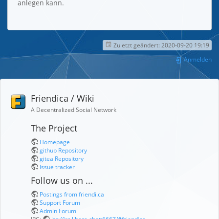
anlegen kann.
Zuletzt geändert:
2020-09-20 19:19
Anmelden
Friendica / Wiki
A Decentralized Social Network
The Project
Homepage
github Repository
gitea Repository
Issue tracker
Follow us on ...
Postings from friendi.ca
Support Forum
Admin Forum
IRC
:
irc://irc.libera.chat:6667/#friendica