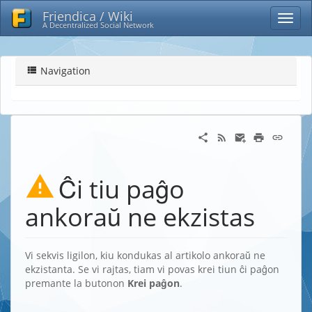
Friendica / Wiki
A Decentralized Social Network
Navigation
Ĉi tiu paĝo
ankoraŭ ne ekzistas
Vi sekvis ligilon, kiu kondukas al artikolo ankoraŭ ne
ekzistanta. Se vi rajtas, tiam vi povas krei tiun ĉi paĝon
premante la butonon
Krei paĝon
.