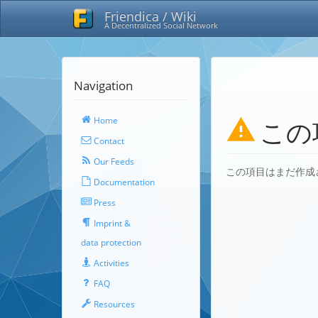
Friendica / Wiki
A Decentralized Social Network
Navigation
Home
この
Contact
Our Feeds
この項目はまだ作成
Documentation
Press
Imprint &
data protection
Activities
FAQ
Resources