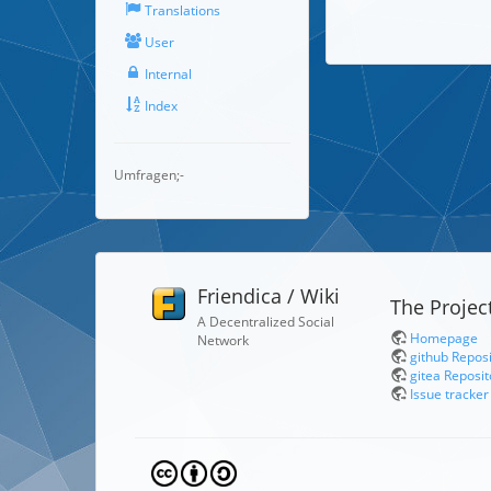
Translations
User
Internal
Index
Umfragen;-
Friendica / Wiki
The Projec
A Decentralized Social
Homepage
Network
github Repos
gitea Reposit
Issue tracker