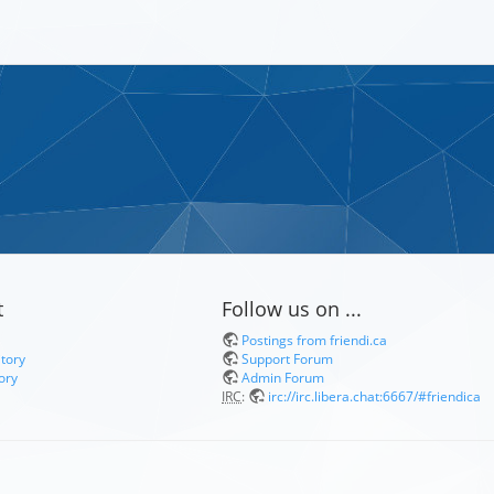
t
Follow us on ...
Postings from friendi.ca
itory
Support Forum
ory
Admin Forum
IRC
:
irc://irc.libera.chat:6667/#friendica