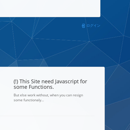
ログイン
(!) This Site need Javascript for
some Functions.
But else work without, when you can resign
some functionaly…