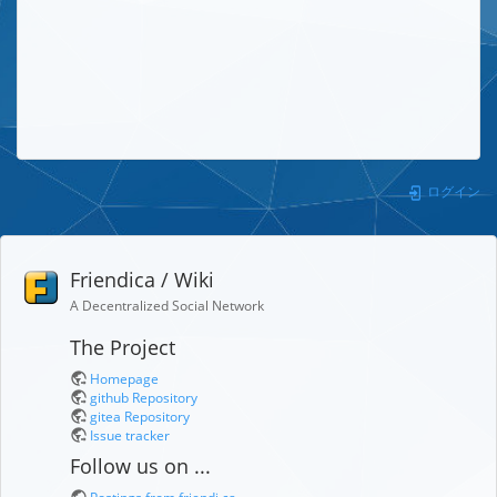
ログイン
Friendica / Wiki
A Decentralized Social Network
The Project
Homepage
github Repository
gitea Repository
Issue tracker
Follow us on ...
Postings from friendi.ca