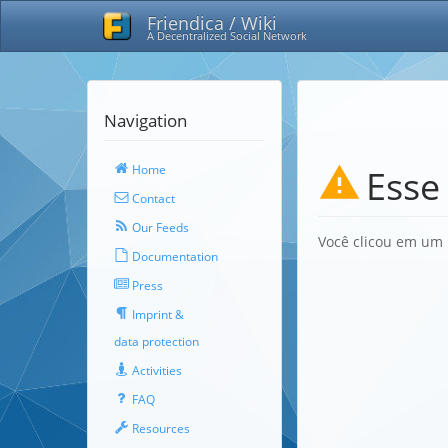
Friendica / Wiki
A Decentralized Social Network
Navigation
Home
Esse
Contact
Our Feeds
Você clicou em um 
Documentation
Press
Imprint &
data protection
Activities
FAQ
Resources