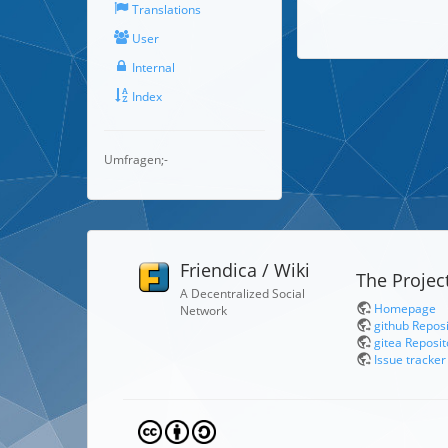
Translations
User
Internal
Index
Umfragen;-
Friendica / Wiki
The Projec
A Decentralized Social
Homepage
Network
github Repos
gitea Reposit
Issue tracker