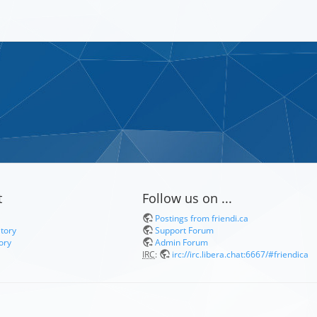
t
Follow us on ...
Postings from friendi.ca
itory
Support Forum
ory
Admin Forum
IRC
:
irc://irc.libera.chat:6667/#friendica