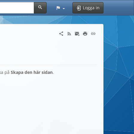
Logga in
cka på
Skapa den här sidan
.