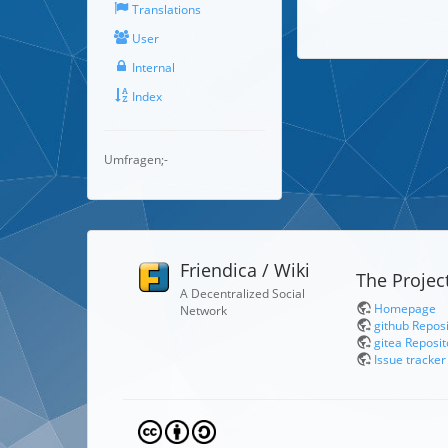
Translations
User
Internal
Index
Umfragen;-
Friendica / Wiki
The Projec
A Decentralized Social
Homepage
Network
github Repos
gitea Reposit
Issue tracker