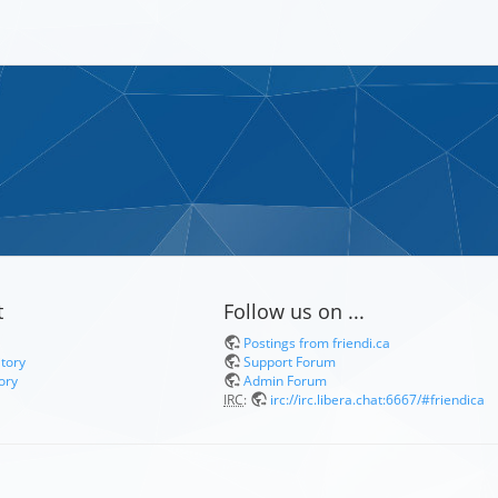
t
Follow us on ...
Postings from friendi.ca
itory
Support Forum
ory
Admin Forum
IRC
:
irc://irc.libera.chat:6667/#friendica