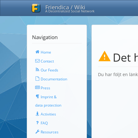
Friendica / Wiki
A Decentralized Social Network
Navigation
Home
Det 
Contact
Our Feeds
Du har följt en län
Documentation
Press
Imprint &
data protection
Activities
FAQ
Resources