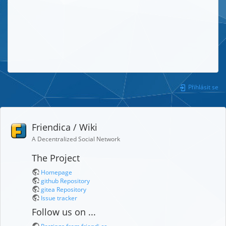
Přihlásit se
Friendica / Wiki
A Decentralized Social Network
The Project
Homepage
github Repository
gitea Repository
Issue tracker
Follow us on ...
Postings from friendi.ca