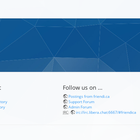
t
Follow us on ...
Postings from friendi.ca
itory
Support Forum
ory
Admin Forum
IRC
:
irc://irc.libera.chat:6667/#friendica