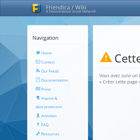
Friendica / Wiki
A Decentralized Social Network
Navigation
Home
Cett
Contact
Our Feeds
Vous avez suivi un 
Documentation
« Créer cette page 
Press
Imprint &
data protection
Activities
FAQ
Resources