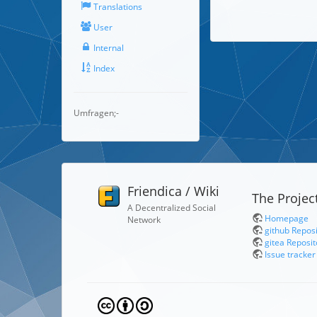
Translations
User
Internal
Index
Umfragen;-
Friendica / Wiki
The Projec
A Decentralized Social
Homepage
Network
github Repos
gitea Reposit
Issue tracker