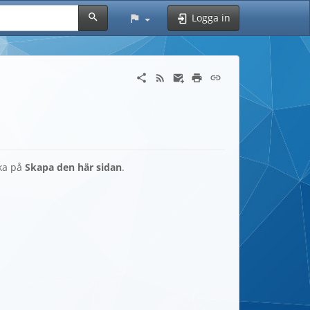
Logga in
cka på
Skapa den här sidan
.