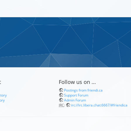
t
Follow us on ...
Postings from friendi.ca
itory
Support Forum
ory
Admin Forum
IRC
:
irc://irc.libera.chat:6667/#friendica