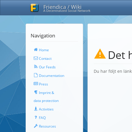
Friendica / Wiki
A Decentralized Social Network
Navigation
Home
Det 
Contact
Our Feeds
Du har följt en län
Documentation
Press
Imprint &
data protection
Activities
FAQ
Resources