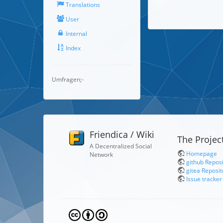
Translations
User
Internal
Index
Umfragen;-
Friendica / Wiki
The Projec
A Decentralized Social
Homepage
Network
github Repos
gitea Reposit
Issue tracker