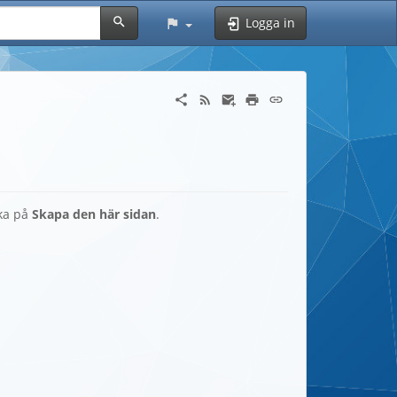
Logga in
cka på
Skapa den här sidan
.