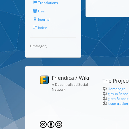
Translations
User
Internal
Index
Umfragen;-
Friendica / Wiki
The Projec
A Decentralized Social
Homepage
Network
github Repos
gitea Reposit
Issue tracker