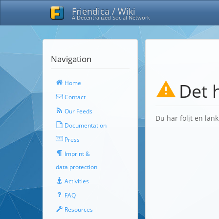
Friendica / Wiki
A Decentralized Social Network
Navigation
Home
Det 
Contact
Our Feeds
Du har följt en län
Documentation
Press
Imprint &
data protection
Activities
FAQ
Resources