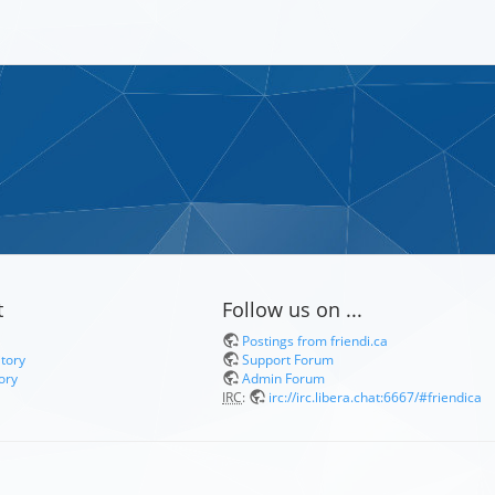
t
Follow us on ...
Postings from friendi.ca
itory
Support Forum
ory
Admin Forum
IRC
:
irc://irc.libera.chat:6667/#friendica