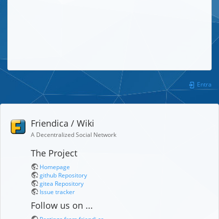
Entra
Friendica / Wiki
A Decentralized Social Network
The Project
Homepage
github Repository
gitea Repository
Issue tracker
Follow us on ...
Postings from friendi.ca