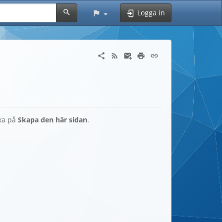
Logga in
cka på
Skapa den här sidan
.