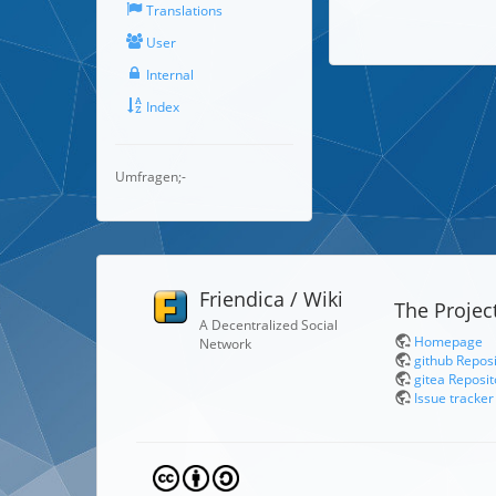
Translations
User
Internal
Index
Umfragen;-
Friendica / Wiki
The Projec
A Decentralized Social
Homepage
Network
github Repos
gitea Reposit
Issue tracker