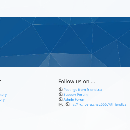
t
Follow us on ...
Postings from friendi.ca
itory
Support Forum
ory
Admin Forum
IRC
:
irc://irc.libera.chat:6667/#friendica