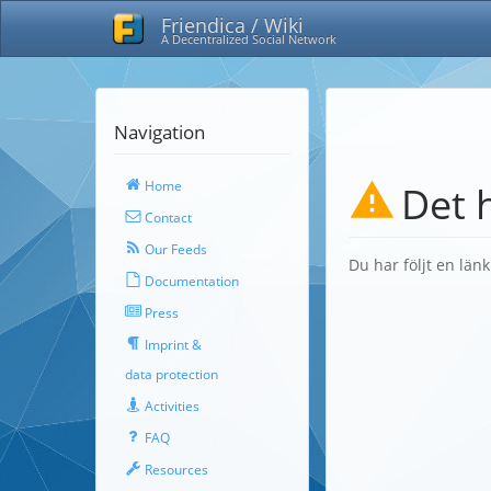
Friendica / Wiki
A Decentralized Social Network
Navigation
Home
Det 
Contact
Our Feeds
Du har följt en län
Documentation
Press
Imprint &
data protection
Activities
FAQ
Resources