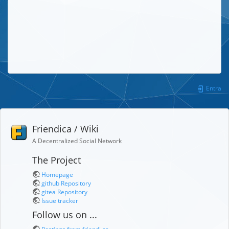
Entra
Friendica / Wiki
A Decentralized Social Network
The Project
Homepage
github Repository
gitea Repository
Issue tracker
Follow us on ...
Postings from friendi.ca