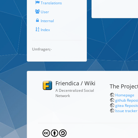
Translations
User
Internal
Index
Umfragen;-
Friendica / Wiki
The Projec
A Decentralized Social
Homepage
Network
github Repos
gitea Reposit
Issue tracker