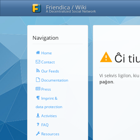
Friendica / Wiki
A Decentralized Social Network
Navigation
Home
Ĉi t
Contact
Our Feeds
Vi sekvis ligilon, 
Documentation
paĝon
.
Press
Imprint &
data protection
Activities
FAQ
Resources