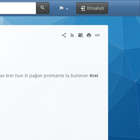
Ensaluti
 povas krei tiun ĉi paĝon premante la butonon
Krei