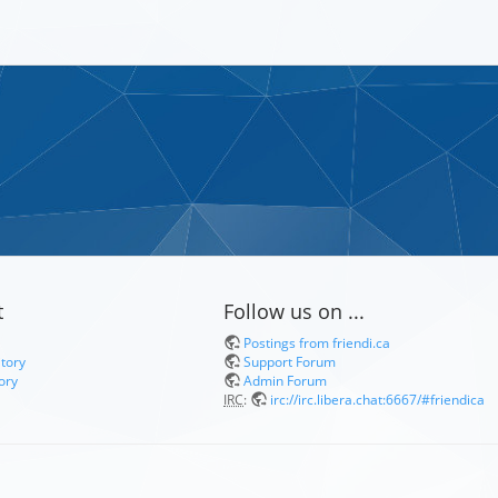
t
Follow us on ...
Postings from friendi.ca
itory
Support Forum
ory
Admin Forum
IRC
:
irc://irc.libera.chat:6667/#friendica