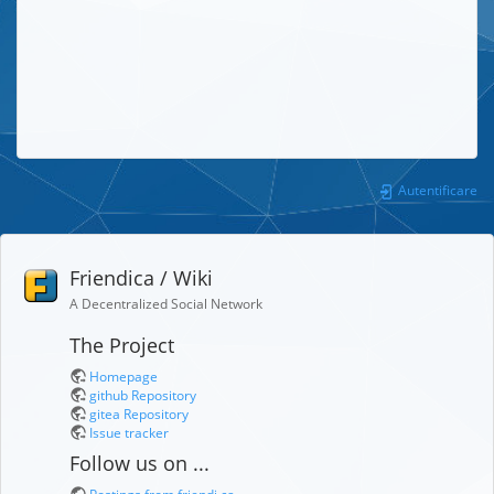
Autentificare
Friendica / Wiki
A Decentralized Social Network
The Project
Homepage
github Repository
gitea Repository
Issue tracker
Follow us on ...
Postings from friendi.ca