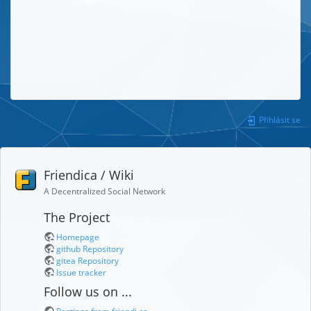
Přihlásit se
Friendica / Wiki
A Decentralized Social Network
The Project
Homepage
github Repository
gitea Repository
Issue tracker
Follow us on ...
Postings from friendi.ca