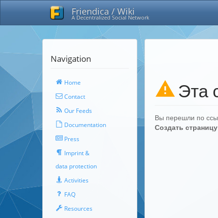
Friendica / Wiki
A Decentralized Social Network
Navigation
Home
Эта 
Contact
Our Feeds
Вы перешли по ссыл
Documentation
Создать страницу
Press
Imprint &
data protection
Activities
FAQ
Resources