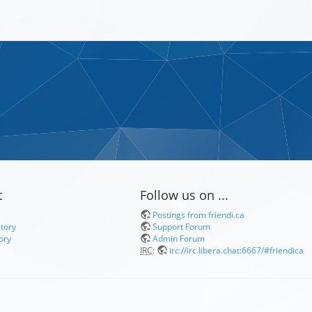
t
Follow us on ...
Postings from friendi.ca
itory
Support Forum
ory
Admin Forum
IRC
:
irc://irc.libera.chat:6667/#friendica