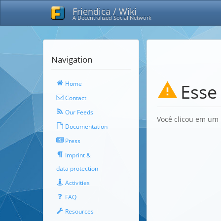
Friendica / Wiki
A Decentralized Social Network
Navigation
Home
Esse
Contact
Our Feeds
Você clicou em um 
Documentation
Press
Imprint &
data protection
Activities
FAQ
Resources