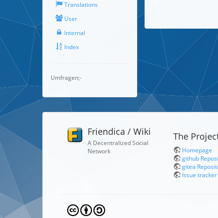
Translations
User
Internal
Index
Umfragen;-
Friendica / Wiki
The Projec
A Decentralized Social
Homepage
Network
github Repos
gitea Reposit
Issue tracker